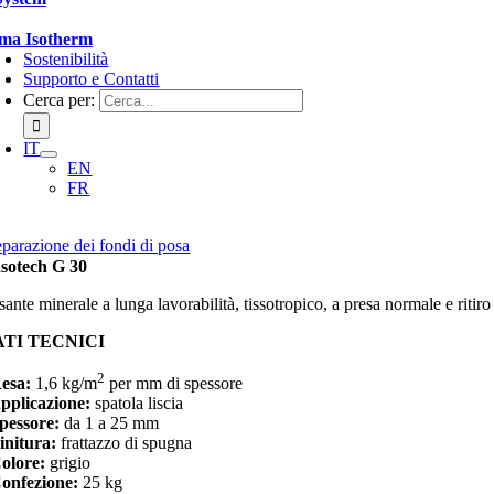
ema Isotherm
Sostenibilità
Supporto e Contatti
Cerca per:
IT
EN
FR
eparazione dei fondi di posa
sotech G 30
ante minerale a lunga lavorabilità, tissotropico, a presa normale e ritir
ATI TECNICI
2
Resa:
1,6 kg/m
per mm di spessore
Applicazione:
spatola liscia
Spessore:
da 1 a 25 mm
Finitura:
frattazzo di spugna
Colore:
grigio
Confezione:
25 kg