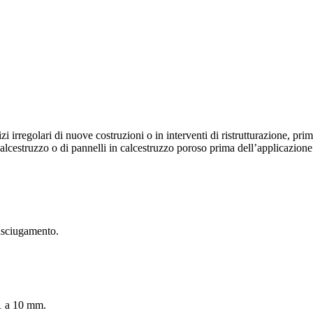
izi irregolari di nuove costruzioni o in interventi di ristrutturazione, pri
calcestruzzo o di pannelli in calcestruzzo poroso prima dell’applicazione 
 asciugamento.
 1 a 10 mm.