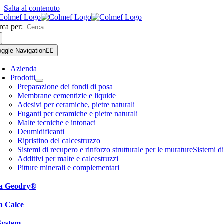
Salta al contenuto
rca per:
oggle Navigation
Azienda
Prodotti
Preparazione dei fondi di posa
Membrane cementizie e liquide
Adesivi per ceramiche, pietre naturali
Fuganti per ceramiche e pietre naturali
Malte tecniche e intonaci
Deumidificanti
Ripristino del calcestruzzo
Sistemi di recupero e rinforzo strutturale per le murature
Sistemi d
Additivi per malte e calcestruzzi
Pitture minerali e complementari
a Geodry®
a Calce
System