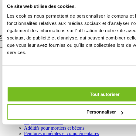
Ce site web utilise des cookies.
Design: Lorenzo Appolloni
Les cookies nous permettent de personnaliser le contenu et l
Toggle Sliding Bar Area
fonctionnalités relatives aux médias sociaux et d'analyser no
Page load link
également des informations sur l'utilisation de notre site av
Search for:
sociaux, de publicité et d'analyse, qui peuvent combiner cell
que vous leur avez fournies ou qu'ils ont collectées lors de vo
services.
Home
Le Groupe
Produits
Tous les produits
Préparation des supports de pose
Produits imperméabilisants et protecteurs
Tout autoriser
Adhésifs pour céramiques, pierres naturelles et bois
Rejointoiement des joints en céramique et des pierres
naturelles
Mortiers techniques et enduits
Personnaliser
Produits déshumidifiants
Réparation du béton
Additifs pour mortiers et bétons
Peintures minérales et complémentaires