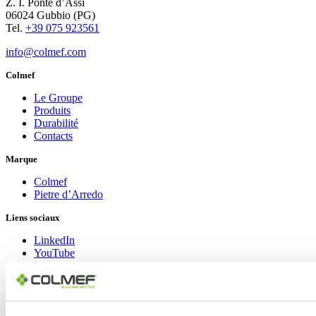
Z. I. Ponte d’Assi
06024 Gubbio (PG)
Tel.
+39 075 923561
info@colmef.com
Colmef
Le Groupe
Produits
Durabilité
Contacts
Marque
Colmef
Pietre d’Arredo
Liens sociaux
LinkedIn
YouTube
Instagram
Facebook
Copyright © 2024 Colmef srl | P.IVA 00635770548 |
Area Privacy
|
Informativa Privacy Policy
|
Cookie Policy