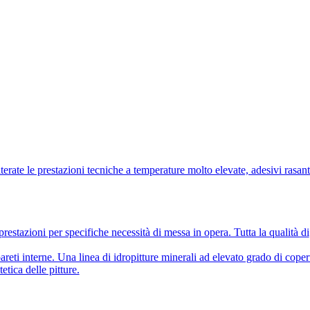
lterate le prestazioni tecniche a temperature molto elevate, adesivi rasant
prestazioni per specifiche necessità di messa in opera. Tutta la qualità di
pareti interne. Una linea di idropitture minerali ad elevato grado di coper
etica delle pitture.