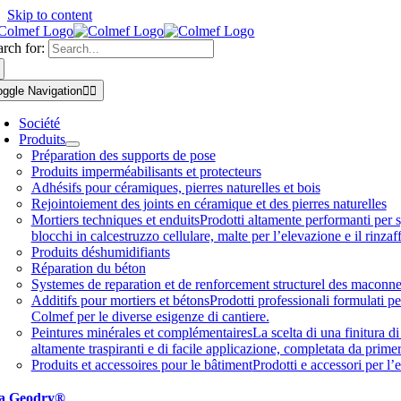
Skip to content
arch for:
oggle Navigation
Société
Produits
Préparation des supports de pose
Produits imperméabilisants et protecteurs
Adhésifs pour céramiques, pierres naturelles et bois
Rejointoiement des joints en céramique et des pierres naturelles
Mortiers techniques et enduits
Prodotti altamente performanti per sp
blocchi in calcestruzzo cellulare, malte per l’elevazione e il rinza
Produits déshumidifiants
Réparation du béton
Systemes de reparation et de renforcement structurel des maconne
Additifs pour mortiers et bétons
Prodotti professionali formulati pe
Colmef per le diverse esigenze di cantiere.
Peintures minérales et complémentaires
La scelta di una finitura d
altamente traspiranti e di facile applicazione, completata da primer 
Produits et accessoires pour le bâtiment
Prodotti e accessori per l’e
a Geodry®