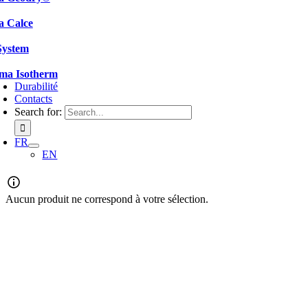
a Calce
System
ema Isotherm
Durabilité
Contacts
Search for:
FR
EN
Aucun produit ne correspond à votre sélection.