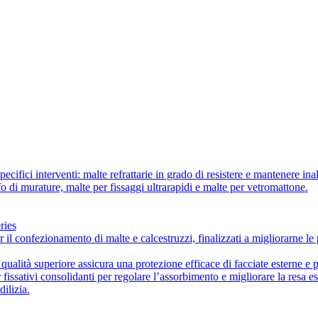
ecifici interventi: malte refrattarie in grado di resistere e mantenere ina
ffo di murature, malte per fissaggi ultrarapidi e malte per vetromattone.
ries
r il confezionamento di malte e calcestruzzi, finalizzati a migliorarne le 
i qualità superiore assicura una protezione efficace di facciate esterne e 
fissativi consolidanti per regolare l’assorbimento e migliorare la resa est
dilizia.