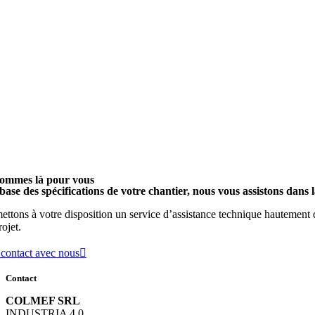
ommes là pour vous
base des spécifications de votre chantier, nous vous assistons dans l
ttons à votre disposition un service d’assistance technique hautement qu
rojet.
 contact avec nous
Contact
COLMEF SRL
INDUSTRIA 4.0