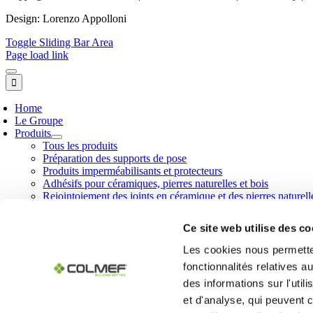
Design: Lorenzo Appolloni
Toggle Sliding Bar Area
Page load link
Home
Le Groupe
Produits
Tous les produits
Préparation des supports de pose
Produits imperméabilisants et protecteurs
Adhésifs pour céramiques, pierres naturelles et bois
Rejointoiement des joints en céramique et des pierres naturell
Mortiers techniques et enduits
Produits déshumidifiants
Ce site web utilise des co
Réparation du béton
Additifs pour mortiers et bétons
Les cookies nous permetten
Peintures minérales et complémentaires
fonctionnalités relatives 
Produits et accessoires pour le bâtiment
des informations sur l'util
Ligne Geodry®
Air System
et d'analyse, qui peuvent 
Ligne Calce