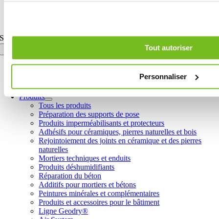
Toggle Sliding Bar Area
Page load link
Search for:
Tout autoriser
Personnaliser
Home
Le Groupe
Produits
Tous les produits
Préparation des supports de pose
Produits imperméabilisants et protecteurs
Adhésifs pour céramiques, pierres naturelles et bois
Rejointoiement des joints en céramique et des pierres
naturelles
Mortiers techniques et enduits
Produits déshumidifiants
Réparation du béton
Additifs pour mortiers et bétons
Peintures minérales et complémentaires
Produits et accessoires pour le bâtiment
Ligne Geodry®