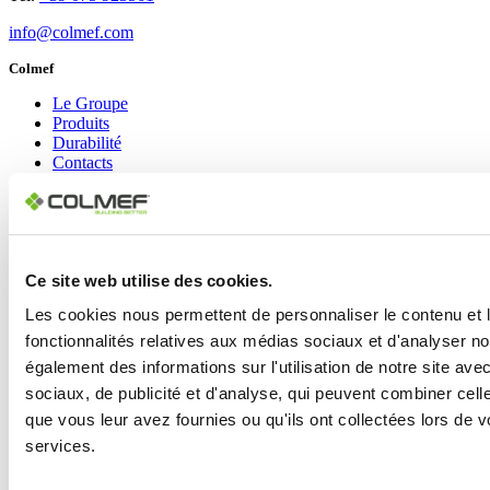
info@colmef.com
Colmef
Le Groupe
Produits
Durabilité
Contacts
Marque
Colmef
Pietre d’Arredo
Ce site web utilise des cookies.
Liens sociaux
Les cookies nous permettent de personnaliser le contenu et l
LinkedIn
fonctionnalités relatives aux médias sociaux et d'analyser no
YouTube
Instagram
également des informations sur l'utilisation de notre site av
Facebook
sociaux, de publicité et d'analyse, qui peuvent combiner cell
que vous leur avez fournies ou qu'ils ont collectées lors de vo
Copyright © 2024 Colmef srl | P.IVA 00635770548 |
Area Privacy
|
Informativa Privacy Policy
|
Cookie Policy
services.
Design: Lorenzo Appolloni