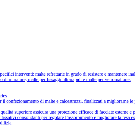
ecifici interventi: malte refrattarie in grado di resistere e mantenere ina
ffo di murature, malte per fissaggi ultrarapidi e malte per vetromattone.
ries
r il confezionamento di malte e calcestruzzi, finalizzati a migliorarne le 
i qualità superiore assicura una protezione efficace di facciate esterne e 
fissativi consolidanti per regolare l’assorbimento e migliorare la resa est
dilizia.