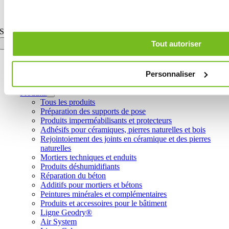
Toggle Sliding Bar Area
Page load link
Search for:
Tout autoriser
Personnaliser
Home
Le Groupe
Produits
Tous les produits
Préparation des supports de pose
Produits imperméabilisants et protecteurs
Adhésifs pour céramiques, pierres naturelles et bois
Rejointoiement des joints en céramique et des pierres
naturelles
Mortiers techniques et enduits
Produits déshumidifiants
Réparation du béton
Additifs pour mortiers et bétons
Peintures minérales et complémentaires
Produits et accessoires pour le bâtiment
Ligne Geodry®
Air System