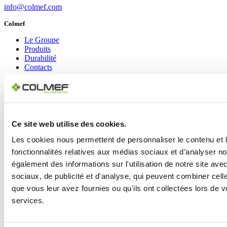
info@colmef.com
Colmef
Le Groupe
Produits
Durabilité
Contacts
Marque
Colmef
Pietre d’Arredo
Ce site web utilise des cookies.
Liens sociaux
Les cookies nous permettent de personnaliser le contenu et l
LinkedIn
YouTube
fonctionnalités relatives aux médias sociaux et d'analyser no
Instagram
également des informations sur l'utilisation de notre site av
Facebook
sociaux, de publicité et d'analyse, qui peuvent combiner cell
Copyright © 2024 Colmef srl | P.IVA 00635770548 |
Area Privacy
|
que vous leur avez fournies ou qu'ils ont collectées lors de vo
Informativa Privacy Policy
|
Cookie Policy
services.
Design: Lorenzo Appolloni