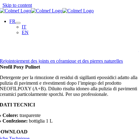
Skip to content
FR
IT
EN
Rejointoiement des joints en céramique et des pierres naturelles
Neofil Poxy Pulinet
Detergente per la rimozione di residui di sigillanti epossidici adatto alla
pulizia di pavimenti e rivestimenti dopo l’impiego del prodotto
NEOFILPOXY (A+B). Diluito risulta idoneo alla pulizia di pavimenti
ceramici particolarmente sporchi. Per uso professionale.
DATI TECNICI
› Colore:
trasparente
› Confezione:
bottiglia 1 L
DOWNLOAD
iche Technique