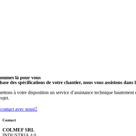
ommes là pour vous
base des spécifications de votre chantier, nous vous assistons dans l
ttons à votre disposition un service d’assistance technique hautement qu
rojet.
 contact avec nous
Contact
COLMEF SRL
INDUSTRIA 4.0