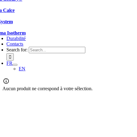
a Calce
System
ema Isotherm
Durabilité
Contacts
Search for:
FR
EN
Aucun produit ne correspond à votre sélection.