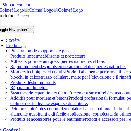
Skip to content
arch for:
oggle Navigation
Société
Produits
Préparation des supports de pose
Produits imperméabilisants et protecteurs
Adhésifs pour céramiques, pierres naturelles et bois
Rejointoiement des joints en céramique et des pierres naturelles
Mortiers techniques et enduits
Prodotti altamente performanti per sp
blocchi in calcestruzzo cellulare, malte per l’elevazione e il rinza
Produits déshumidifiants
Réparation du béton
Systemes de reparation et de renforcement structurel des maconne
Additifs pour mortiers et bétons
Prodotti professionali formulati pe
Colmef per le diverse esigenze di cantiere.
Peintures minérales et complémentaires
La scelta di una finitura d
altamente traspiranti e di facile applicazione, completata da primer 
Produits et accessoires pour le bâtiment
Prodotti e accessori per l’e
a Geodry®