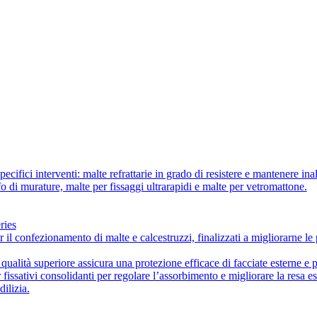
ecifici interventi: malte refrattarie in grado di resistere e mantenere ina
ffo di murature, malte per fissaggi ultrarapidi e malte per vetromattone.
ries
r il confezionamento di malte e calcestruzzi, finalizzati a migliorarne le 
i qualità superiore assicura una protezione efficace di facciate esterne e 
fissativi consolidanti per regolare l’assorbimento e migliorare la resa est
dilizia.