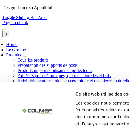
Design: Lorenzo Appolloni
Toggle Sliding Bar Area
Page load link
Home
Le Groupe
Produits
Tous les produits
Préparation des supports de pose
Produits imperméabilisants et protecteurs
Adhésifs pour céramiques, pierres naturelles et bois
Rejointoiement des joints en céramique et des pierres naturell
Mortiers techniques et enduits
Produits déshumidifiants
Ce site web utilise des co
Réparation du béton
Additifs pour mortiers et bétons
Les cookies nous permetten
Peintures minérales et complémentaires
fonctionnalités relatives 
Produits et accessoires pour le bâtiment
des informations sur l'util
Ligne Geodry®
Air System
et d'analyse, qui peuvent 
Ligne Calce