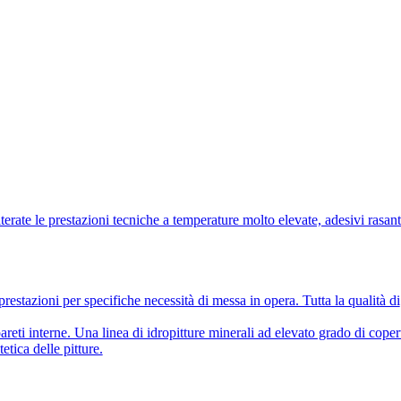
lterate le prestazioni tecniche a temperature molto elevate, adesivi rasant
prestazioni per specifiche necessità di messa in opera. Tutta la qualità di
pareti interne. Una linea di idropitture minerali ad elevato grado di coper
etica delle pitture.