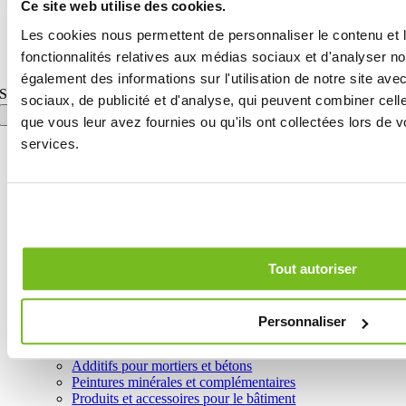
Ce site web utilise des cookies.
Design: Lorenzo Appolloni
Les cookies nous permettent de personnaliser le contenu et l
Toggle Sliding Bar Area
fonctionnalités relatives aux médias sociaux et d'analyser no
Page load link
également des informations sur l'utilisation de notre site av
Search for:
sociaux, de publicité et d'analyse, qui peuvent combiner cell
que vous leur avez fournies ou qu'ils ont collectées lors de vo
services.
Home
Le Groupe
Produits
Tous les produits
Préparation des supports de pose
Produits imperméabilisants et protecteurs
Adhésifs pour céramiques, pierres naturelles et bois
Tout autoriser
Rejointoiement des joints en céramique et des pierres
naturelles
Mortiers techniques et enduits
Personnaliser
Produits déshumidifiants
Réparation du béton
Additifs pour mortiers et bétons
Peintures minérales et complémentaires
Produits et accessoires pour le bâtiment