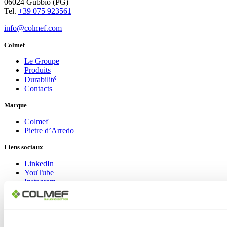
06024 Gubbio (PG)
Tel.
+39 075 923561
info@colmef.com
Colmef
Le Groupe
Produits
Durabilité
Contacts
Marque
Colmef
Pietre d’Arredo
Liens sociaux
LinkedIn
YouTube
Instagram
Facebook
Copyright © 2024 Colmef srl | P.IVA 00635770548 |
Area Privacy
|
Informativa Privacy Policy
|
Cookie Policy