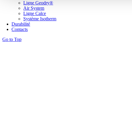
Ligne Geodry®
Air System
Ligne Calce
Système Isotherm
Durabilité
Contacts
Go to Top